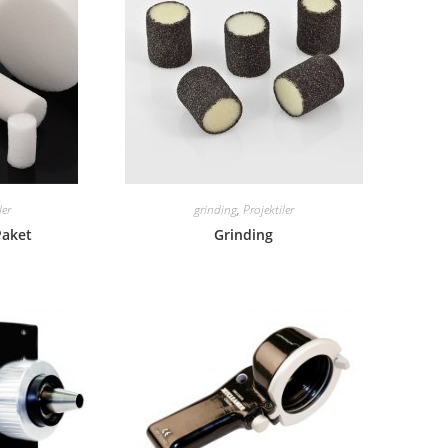
ler
grinding
,
Projektiler
Paket
Grinding