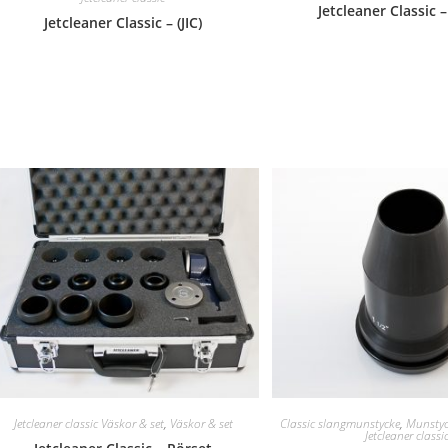
Jetcleaner Classic 
Jetcleaner Classic – (JIC)
Jetcleaner classic Väskor & set
,
Väskor & set
Classic slangmunstycke
,
Munsty
Jetcleaner classi