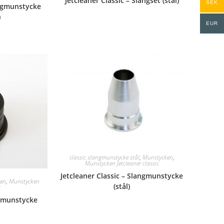
Jetcleaner Classic – Slangset (stål)
SEK
angmunstycke
)
EUR
classic slangmunstycke stål
,
Munstycken
,
Munstycken Jetcleaner classic
Jetcleaner Classic – Slangmunstycke
en
,
Munstycken
(stål)
c
örmunstycke