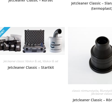
Jetcleaner Classic – Rörset
Jetcleaner Classic – Sl
(termoplast
Jetcleaner classic Väskor & set
,
Väskor & set
Jetcleaner Classic – Startkit
classic rörmunstycke
,
Munstyck
Jetcleaner classi
Jetcleaner Classic – R