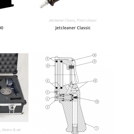
Jetcleaner Classic
,
Pistol-classic
00
Jetcleaner Classic
,
Väskor & set