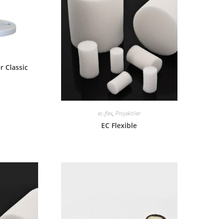
r Classic
ec-flex
,
Projektiler
EC Flexible