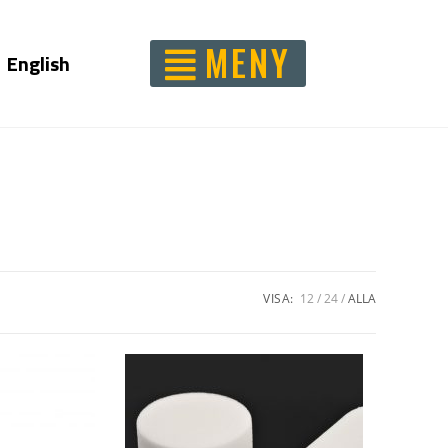
MENY
English
VISA:
12
24
ALLA