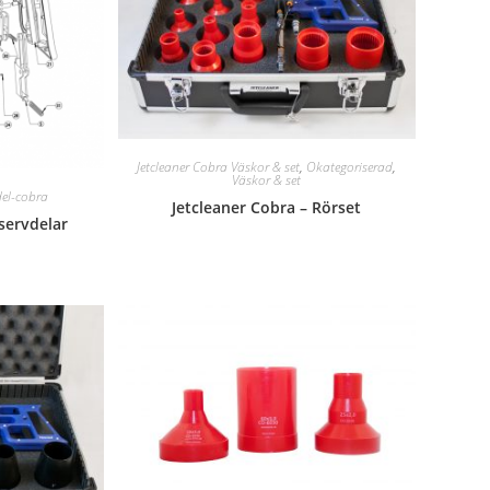
Jetcleaner Cobra Väskor & set
,
Okategoriserad
,
Väskor & set
del-cobra
Jetcleaner Cobra – Rörset
eservdelar