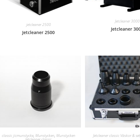
Jetcleaner 3000
jetcleaner 2500
Jetcleaner 30
Jetcleaner 2500
classic jicmunstycke
,
Munstycken
,
Munstycken
Jetcleaner classic Väskor & set
Jetcleaner classic