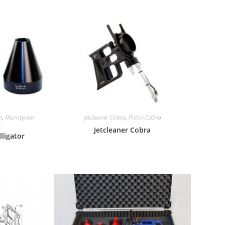
n
,
Munstycken
Jetcleaner Cobra
,
Pistol-Cobra
c
Jetcleaner Cobra
lligator