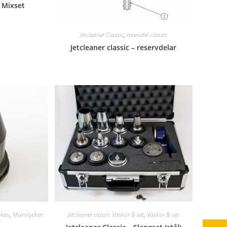
– Mixset
Jetcleaner Classic
,
reservdel-classic
Jetcleaner classic – reservdelar
cken
,
Munstycken
Jetcleaner classic Väskor & set
,
Väskor & set
c