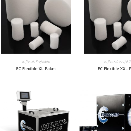
ec-flex-xl
,
Projektiler
ec-flex-xxl
,
Projekti
EC Flexible XL Paket
EC Flexible XXL 