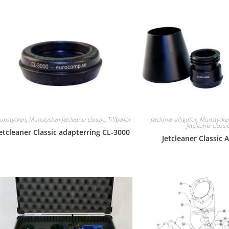
unstycken
,
Munstycken Jetcleaner classic
,
Tillbehör
Jetclaner alligator
,
Munstycke
Jetcleaner classi
etcleaner Classic adapterring CL-3000
Jetcleaner Classic A